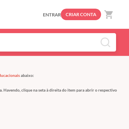
shopping_cart
CRIAR CONTA
ENTRAR
ducacionais
abaixo:
a. Havendo, clique na seta à direita do item para abrir o respectivo