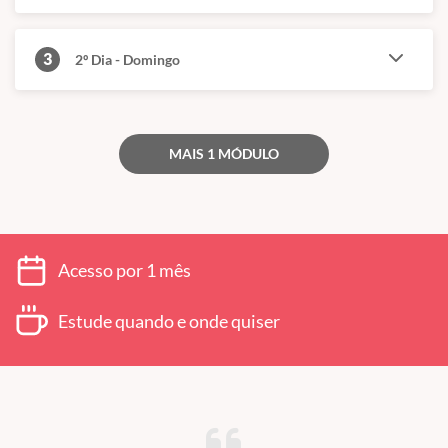
3
2º Dia - Domingo
MAIS 1 MÓDULO
Acesso por 1 mês
Estude quando e onde quiser